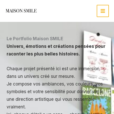
Aller
au
contenu
Le Portfolio Maison SMILE
Univers, émotions et créations pensées pour
raconter les plus belles histoires.
Chaque projet présenté ici est une immersion
dans un univers créé sur mesure.
Je compose vos ambiances, vos couleurs, vos
symboles et votre sensibilité pour donner vie à
une direction artistique qui vous ressemble
vraiment.