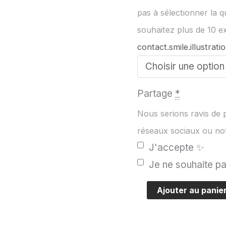
pas à sélectionner la q
souhaitez plus de 10 e
contact.smile.illustra
Partage
*
Nous serions ravis de p
réseaux sociaux ou notr
J'accepte ✨
Je ne souhaite p
quantité
Ajouter au panie
de
Pack