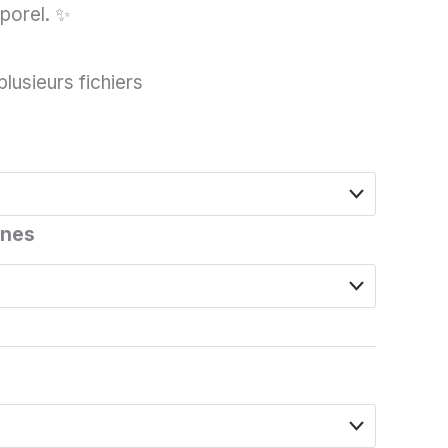
mporel. ✨
lusieurs fichiers
nnes