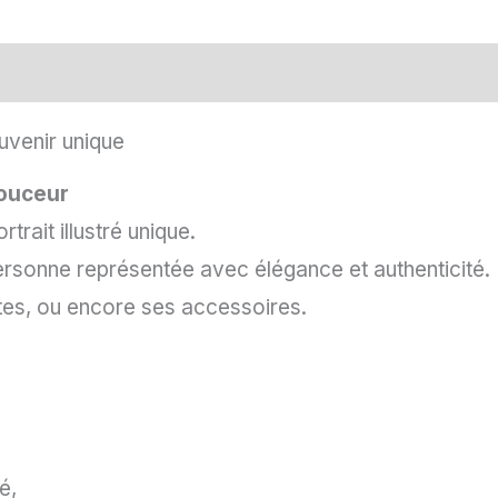
Personne
aires
Avis (3)
uvenir unique
douceur
trait illustré unique.
ersonne représentée avec élégance et authenticité.
tes, ou encore ses accessoires.
é,