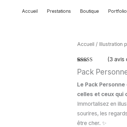
Accueil
Prestations
Boutique
Portfolio
Accueil
/
Illustration
(
3
avis c
Noté
3
5.00
Pack Personn
sur 5 basé
sur
notations
client
Le Pack Personne 
celles et ceux qui
Immortalisez en illu
sourires, les regard
être cher. ✨