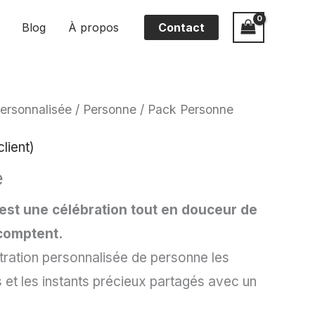
Blog
À propos
Contact
 personnalisée
/
Personne
/ Pack Personne
lient)
e
est une célébration tout en douceur de
 comptent.
stration personnalisée de personne les
s et les instants précieux partagés avec un